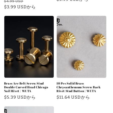
通
セ
$4.99 USD
価
ル
常
$3.99 USDから
ー
格
価
価
ル
格
格
価
格
Brass Arc Belt Screw Stud
10 Pcs Solid Brass
Double Curved Head Chicago
Chrysanthemum Screw Back
Nail Rivet | WUTA
Rivet Stud Button | WUTA
通
$5.39 USDから
通
$11.64 USDから
常
常
価
価