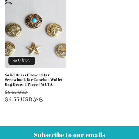
格
格
売り切れ
Solid Brass Flower Star
Screwback for Conchos Wallet
Bag Decor 1 Piece | WUTA
通
セ
$8.55 USD
常
$6.55 USDから
ー
価
ル
格
価
格
Subscribe to our emails