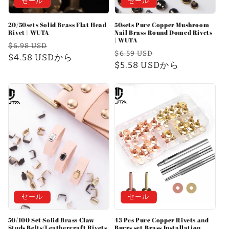
セール
セール
20/50sets Solid Brass Flat Head
50sets Pure Copper Mushroom
Rivet | WUTA
Nail Brass Round Domed Rivets
| WUTA
通
セ
$6.98 USD
通
セ
$6.59 USD
常
$4.58 USDから
ー
常
$5.58 USDから
ー
価
ル
価
ル
格
価
格
価
格
格
セール
セール
50/100 Set Solid Brass Claw
43 Pcs Pure Copper Rivets and
Studs Belts/Leathercraft Rivets
Burrs set,Brass Installation