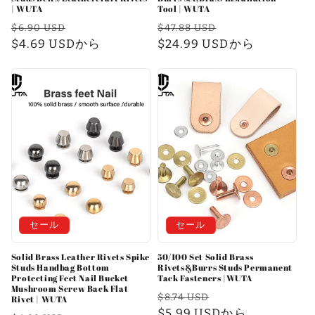
| WUTA
Tool | WUTA
通
セ
通
セ
$6.90 USD
$47.88 USD
常
$4.69 USDから
ー
常
$24.99 USDから
ー
価
ル
価
ル
格
価
格
価
格
格
セール
セール
Solid Brass Leather Rivets Spike
50/100 Set Solid Brass
Studs Handbag Bottom
Rivets&Burrs Studs Permanent
Protecting Feet Nail Bucket
Tack Fasteners |WUTA
Mushroom Screw Back Flat
通
セ
$8.74 USD
Rivet | WUTA
常
$5.99 USDから
ー