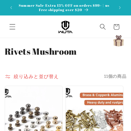
コンテ
Summer Sale-Extra 13% OFF on orders $99+ | us
ンツに
Free shipping over $20
進む
カ
ー
ト
コ
Rivets Mushroom
レ
ク
絞り込みと並び替え
11個の商品
シ
ョ
ン
: